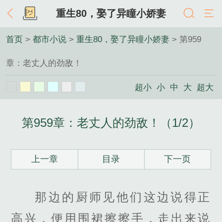
重生80，娶了异瞳小娇妻
首页
>
都市小说
>
重生80，娶了异瞳小娇妻
> 第959
章：老丈人的劲敌！
超小
小
中
大
超大
第959章：老丈人的劲敌！（1/2）
上一章
目录
下一页
那边的厨师见他们这边说得正
高兴，便用围裙擦擦手，走出来说