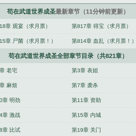
苟在武道世界成圣
最新章节（11分钟前更新）
818章 观宴（求月票）
第817章 得宝（求月票）
815章 尸菌（求月票！）
第814章 血乱（求月票！
苟在武道世界成圣全部章节目录（共821章）
章 老宅
第3章 表姐
章 麻烦
第7章 袭杀
0章 明劲
第11章 资助
4章 激战
第15章 内城
8章 比试
第19章 关门