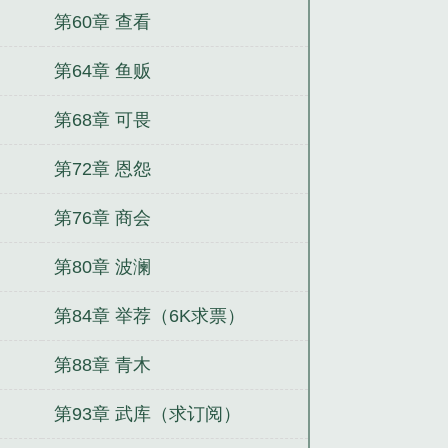
第60章 查看
第64章 鱼贩
第68章 可畏
第72章 恩怨
第76章 商会
第80章 波澜
第84章 举荐（6K求票）
第88章 青木
第93章 武库（求订阅）