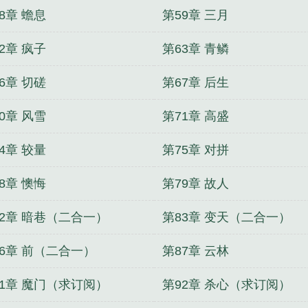
8章 蟾息
第59章 三月
2章 疯子
第63章 青鳞
6章 切磋
第67章 后生
0章 风雪
第71章 高盛
4章 较量
第75章 对拼
8章 懊悔
第79章 故人
82章 暗巷（二合一）
第83章 变天（二合一）
86章 前（二合一）
第87章 云林
91章 魔门（求订阅）
第92章 杀心（求订阅）