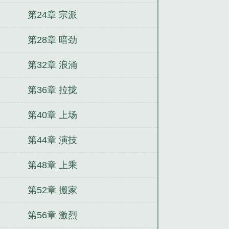
第24章 宗派
第28章 暗劲
第32章 浪涌
第36章 拉拢
第40章 上场
第44章 演技
第48章 上乘
第52章 搬家
第56章 激烈