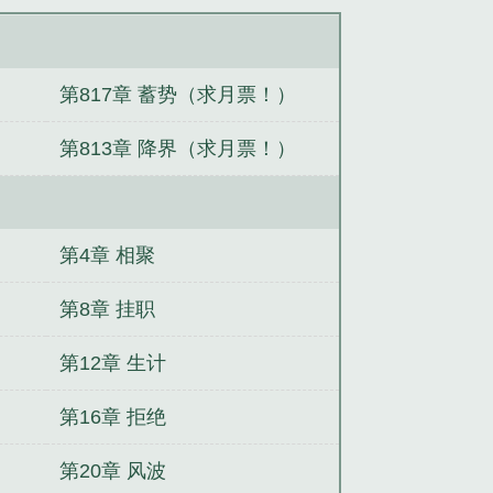
第817章 蓄势（求月票！）
）
第813章 降界（求月票！）
第4章 相聚
第8章 挂职
第12章 生计
第16章 拒绝
第20章 风波