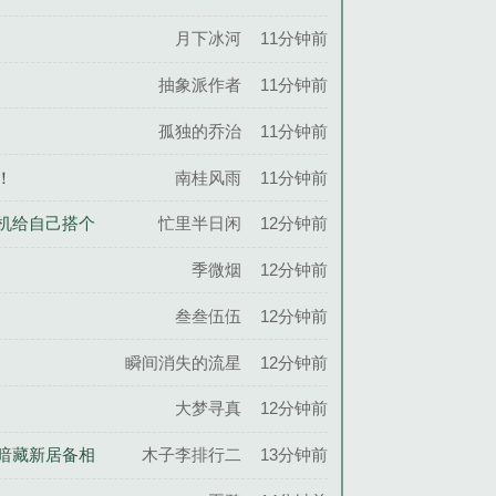
姒俊
月下冰河
11分钟前
抽象派作者
11分钟前
孤独的乔治
11分钟前
！
南桂风雨
11分钟前
借机给自己搭个
忙里半日闲
12分钟前
季微烟
12分钟前
叁叁伍伍
12分钟前
瞬间消失的流星
12分钟前
大梦寻真
12分钟前
，暗藏新居备相
木子李排行二
13分钟前