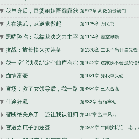
我单身后，富婆姐姐圈蠢蠢欲
市
第873章 高傲的贵族们
动
人在洪武，从逆党做起
市
第1135章 万民书
黑曜降临：我靠裁决之力主宰
市
第1114章 虚空界断
异变
抗战：旅长快来拉装备
市
第1378章 二鬼子当开路先锋
我一堂堂演员绑定个曲库有啥
市
第1602章 这家伙不会是想
用？
舞台吧？
痴情富豪
市
第1021章 凭我拳头硬
官场：救了女领导后，我一路
市
第4924章 三人合谋
飞升
仕途狂飙
市
第932章 暂宿车站
都断绝关系了，还让我认祖归
市
第987章 监舍风云
宗
官道之庶子的逆袭
市
第1974章 午间接机迎二老
逢