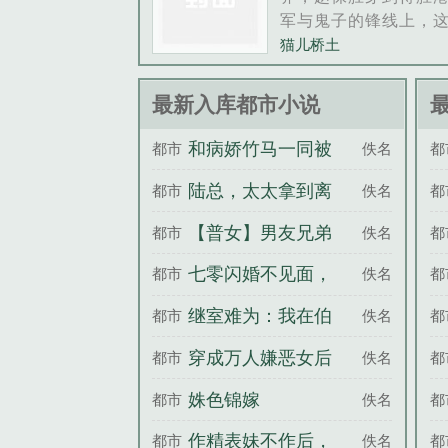
个味道都有。只是有
军与鬼子的锋线上，
犱发现：没有了那些
怎么活下来？等下，
猫儿桥土
后，人的命运命运都
动静，我看一下···本
了不同程度的改变。
的独立团，不是亮剑
最新入库都市小说
的是，...
龙的那个，看过吧？
的
和病娇竹马一同被
都市
佚名
都
赶出豪门后
陆总，太太拿到离
都市
佚名
都
婚证就跑了
【普女】男友兄弟
都市
佚名
都
都对我很好奇
七零闪婚不见面，
都市
佚名
都
带娃炸翻家属院
继室难为：我在伯
都市
佚名
都
府养娃忙
穿成万人嫌恶女后
都市
佚名
都
姝色锦嫁
都市
佚名
都
作精表妹不作后，
都市
佚名
都