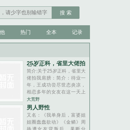
搜 索
他
热门
全本
记录
25岁正科，省里大佬拍
我肩膀
简介:关于25岁正科，省里大
佬拍我肩膀：简介：待业一
年，王成功尝尽世态炎凉，
相恋多年的女友在这一天上
门分手。然而命运的转折来
大荒野
得如此迅猛，女友前脚刚
男人野性
走，后脚王成功便收到了市
又名：《我单身后，富婆姐
直属公务员招录笔试通过的
姐圈蠢蠢欲动》《金鳞》周
通知！面试场上，王成功一
扬遭女友背叛后，果断分