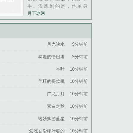
鸣惊人，以全省第一的绝对
手。没想到的是，他单身
实力，碾压所有对手！??本
后，人生竟突然开挂。各路
月下冰河
以为凭借优异成绩能大展拳
年轻富婆，各种类型的女强
脚，却险些被分配至值班
人，各色女神，都在命运的
室，关键时刻，一位贵人悄
安排下，来到他的身边。她
然出现，为王成功开启了真
们成为周扬坚强的后盾，助
月光映水
9分钟前
正的通天之路。刚入核心部
他一步步踏上巅峰。曾经背
门，刁难、排挤
叛我的，嘲笑我的，在这一
暴走的恰巴塔
9分钟前
刻，通通跪地膜拜。我叫周
香叶
10分钟前
扬，我终将为王。
芊珏的提款机
10分钟前
广龙月月
10分钟前
素白之秋
10分钟前
诺妙卿游蓝星
10分钟前
爱吃香滑椰汁糕的
10分钟前