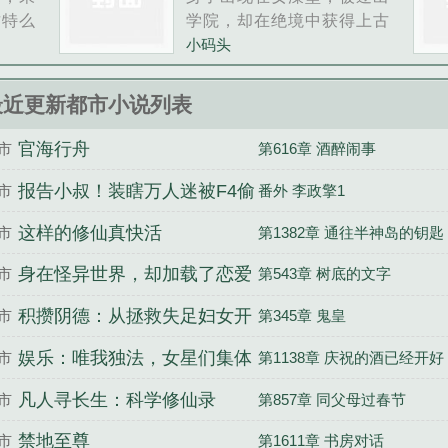
一天，
这特么
学院，却在绝境中获得上古
记忆以
手机有
仙帝传承，习得龙伏九凤仙
小码头
会发生
书后面
法。纯阳神体如熔炉初燃，
最关键
里李云
30岁前须找九位纯阴之体一
最近更新都市小说列表
是那里
起双修太虚紫气诀解生死
劫。出道英雄救美时触发了
官海行舟
市
第616章 酒醉闹事
宿命纠缠——第一个冰肌玉
骨的纯阴之体苏诗瑶。九重
报告小叔！装瞎万人迷被F4偷
市
番外 李政擎1
情劫纷至沓来，每段旖旎皆
亲
这样的修仙真快活
市
第1382章 通往半神岛的钥匙
是修行劫数。当第九道纯阴
气息现世，陈凡方才惊觉这
身在怪异世界，却加载了恋爱
市
第543章 树底的文字
九方阴阳阵，竟是……。从
校园澡堂到仙界天门，他以
游戏
积攒阴德：从拯救失足妇女开
市
第345章 鬼皇
凡躯执掌鸿蒙紫
始
娱乐：唯我独法，女星们集体
市
第1138章 庆祝的酒已经开好
倒追
凡人寻长生：科学修仙录
市
第857章 同父母过春节
禁地至尊
市
第1611章 书房对话