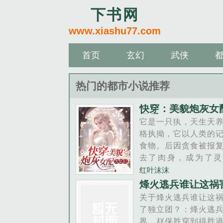
下书网
www.xiashu77.com
首页
玄幻
武侠
热门的都市小说推荐
快穿：美貌炮灰女
忆后
它是一只犱，天生天
格执拗，它以人类的
食物。后因贪食被报
去了肉身，成为了灵
态。没有了身体好啊
红叶沫沫
可以穿梭古今，来往
烽火逃兵谁让这祸
了独立团？
以那些痴男怨女的记
关于烽火逃兵谁让这
料了。不得不说，恋
了独立团？：烽火逃
记忆真美味啊！甜酸
界，赵保胜穿到得胜