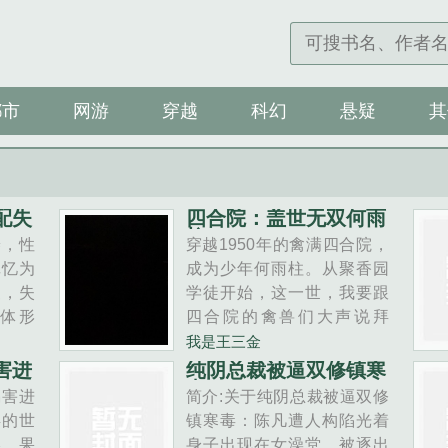
都市
网游
穿越
科幻
悬疑
其
配失
四合院：盖世无双何雨
柱
养，性
穿越1950年的禽满四合院，
记忆为
成为少年何雨柱。从聚香园
复，失
学徒开始，这一世，我要跟
体形
四合院的禽兽们大声说拜
！它就
拜，活出自己不一样的精彩
我是王三金
各界，
人生！秦淮茹什么货色，我
害进
纯阴总裁被逼双修镇寒
毒
忆为养
舔她？易中海要我养老？想
祸害进
简介:关于纯阴总裁被逼双修
爱脑的
都别想！棒梗、贾张氏、聋
兵的世
镇寒毒：陈凡遭人构陷光着
苦辣每
老太太？都什么货色……...
港，果
身子出现在女澡堂，被逐出