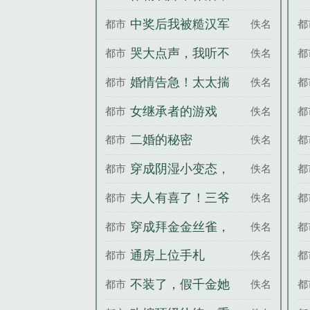
清冷医生急了
中奖后我被糙汉军
都市
佚名
都
官宠上天
哭大点声，我听不
都市
佚名
都
见
婚情告急！太太揣
都市
佚名
都
崽跑路了
女继承者的游戏
都市
佚名
都
二婚的秘密
都市
佚名
都
穿成阴湿小变态，
都市
佚名
都
疯批大佬亲腿软
夫人有喜了！三爷
都市
佚名
都
婚后请克制
穿成拜金金丝雀，
都市
佚名
都
被男主强制爱了
通房上位手札
都市
佚名
都
不装了，假千金她
都市
佚名
都
是玄学大佬