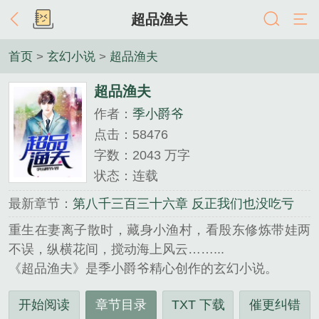
超品渔夫
首页
>
玄幻小说
>
超品渔夫
超品渔夫
作者：
季小爵爷
点击：58476
字数：2043 万字
状态：连载
最新章节：
第八千三百三十六章 反正我们也没吃亏
重生在妻离子散时，藏身小渔村，看殷东修炼带娃两
不误，纵横花间，搅动海上风云……...
《超品渔夫》是季小爵爷精心创作的玄幻小说。
开始阅读
章节目录
TXT 下载
催更纠错