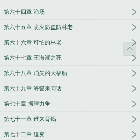
第六十四章 渔场
第六十五章 防火防盗防林老
第六十六章 可怕的林老
第六十七章 王海潮之死
第六十八章 消失的大福船
第六十九章 海警来问话
第七十章 据理力争
第七十一章 谁来背锅
第七十二章 追究