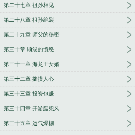
第二十七章 祖孙相见
第二十八章 祖孙绝裂
第二十九章 师父的秘密
第三十章 顾浚的愤怒
第三十一章 海龙王女婿
第三十二章 揣摸人心
第三十三章 投资包赚
第三十四章 开游艇兜风
第三十五章 运气爆棚