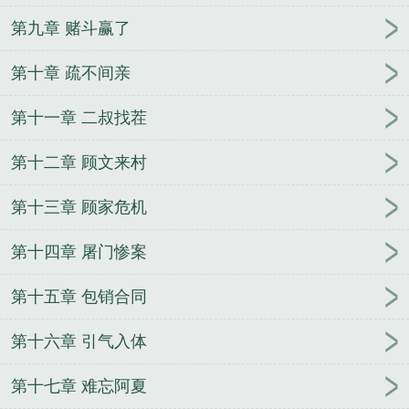
第九章 赌斗赢了
第十章 疏不间亲
第十一章 二叔找茬
第十二章 顾文来村
第十三章 顾家危机
第十四章 屠门惨案
第十五章 包销合同
第十六章 引气入体
第十七章 难忘阿夏