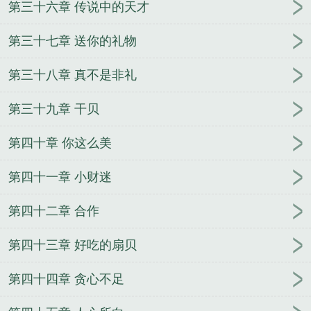
第三十六章 传说中的天才
第三十七章 送你的礼物
第三十八章 真不是非礼
第三十九章 干贝
第四十章 你这么美
第四十一章 小财迷
第四十二章 合作
第四十三章 好吃的扇贝
第四十四章 贪心不足