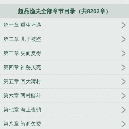
超品渔夫全部章节目录（共8202章）
第一章 重生巧遇
第二章 儿子被盗
第三章 失而复得
第四章 神秘贝壳
第五章 回大湾村
第六章 两村赌斗
第七章 海上夜钓
第八章 智商欠费