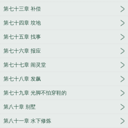
第七十三章 补偿
第七十四章 坟地
第七十五章 找事
第七十六章 报应
第七十七章 闹灵堂
第七十八章 发飙
第七十九章 光脚不怕穿鞋的
第八十章 别墅
第八十一章 水下修炼