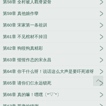
第58章 全村被人戳脊梁骨
第59章 真他娘作孽
第60章 宋家第一条祖训
第61章 不见棺材不掉泪
第62章 狗咬狗真精彩
第63章 惺惺作态的宋永昌
第64章 你干什么呀！说话这么大声是要吓死谁呀
第65章 请你们仨永远锁死
第66章 真的嘛！嘿嘿〔*′▽`*〕