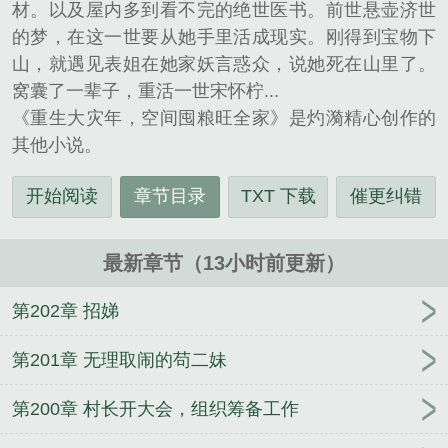
材。以及屋内多到看不完的绝世医书。前世悬壶济世
的梦，在这一世要从她手里活成现实。刚得到宝物下
山，就遇见表姐在她家妖言惑众，说她死在山里了。
窝囊了一辈子，重活一世宋怀柠...
《重生大灾年，空间囤粮旺全家》是灼漪精心创作的
其他小说。
开始阅读
章节目录
TXT 下载
催更纠错
最新章节（13小时前更新）
第202章 招娣
第201章 无理取闹的苟二妹
第200章 村长开大会，组织筹备工作