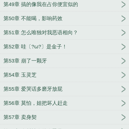
第49章 搞的像我在占你便宜似的
第50章 不能喝，影响药效
第51章 怎么唯独对我恶语相向？
第52章 哇〔?ω?〕是金子！
第53章 崩了一颗牙
第54章 玉灵芝
第55章 爱哭话多磨牙放屁
第56章 莫怕，姐把坏人赶走
第57章 卖身契