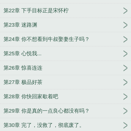
第22章 下手目标正是宋怀柠
第23章 迷路渊
第24章 你不想看到牛叔娶妻生子吗？
第25章 心悦我...
第26章 惊喜连连
第27章 极品好茶
第28章 你快回家歇着吧
第29章 你是真的一点良心都没有吗？
第30章 完了，没救了，彻底废了。