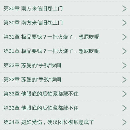
第30章 南方来信旧怨上门
第30章 南方来信旧怨上门
第31章 极品要钱？一把火烧了，想屁吃呢
第31章 极品要钱？一把火烧了，想屁吃呢
第32章 苏曼的“手残”瞬间
第32章 苏曼的“手残”瞬间
第33章 他眼底的后怕藏都藏不住
第33章 他眼底的后怕藏都藏不住
第34章 媳妇受伤，硬汉团长彻底急疯了