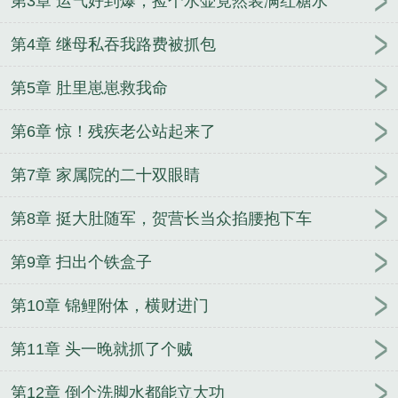
第3章 运气好到爆，捡个水壶竟然装满红糖水
第4章 继母私吞我路费被抓包
第5章 肚里崽崽救我命
第6章 惊！残疾老公站起来了
第7章 家属院的二十双眼睛
第8章 挺大肚随军，贺营长当众掐腰抱下车
第9章 扫出个铁盒子
第10章 锦鲤附体，横财进门
第11章 头一晚就抓了个贼
第12章 倒个洗脚水都能立大功