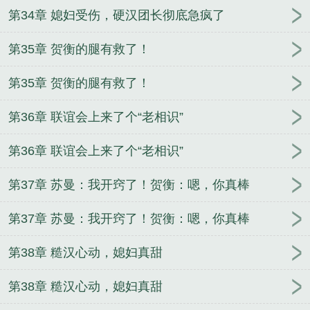
第34章 媳妇受伤，硬汉团长彻底急疯了
第35章 贺衡的腿有救了！
第35章 贺衡的腿有救了！
第36章 联谊会上来了个“老相识”
第36章 联谊会上来了个“老相识”
第37章 苏曼：我开窍了！贺衡：嗯，你真棒
第37章 苏曼：我开窍了！贺衡：嗯，你真棒
第38章 糙汉心动，媳妇真甜
第38章 糙汉心动，媳妇真甜