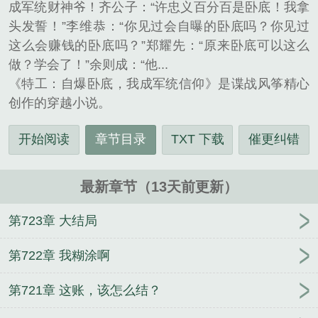
成军统财神爷！齐公子：“许忠义百分百是卧底！我拿
头发誓！”李维恭：“你见过会自曝的卧底吗？你见过
这么会赚钱的卧底吗？”郑耀先：“原来卧底可以这么
做？学会了！”余则成：“他...
《特工：自爆卧底，我成军统信仰》是谍战风筝精心
创作的穿越小说。
开始阅读
章节目录
TXT 下载
催更纠错
最新章节（13天前更新）
第723章 大结局
第722章 我糊涂啊
第721章 这账，该怎么结？