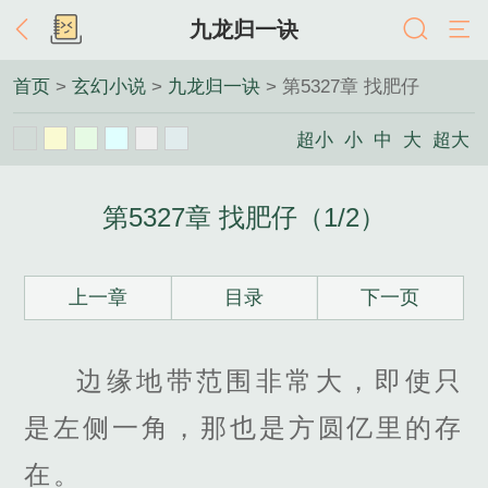
九龙归一诀
首页
>
玄幻小说
>
九龙归一诀
> 第5327章 找肥仔
超小
小
中
大
超大
第5327章 找肥仔（1/2）
上一章
目录
下一页
边缘地带范围非常大，即使只
是左侧一角，那也是方圆亿里的存
在。