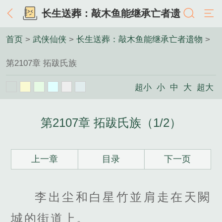
长生送葬：敲木鱼能继承亡者遗
物
首页
>
武侠仙侠
>
长生送葬：敲木鱼能继承亡者遗物
>
第2107章 拓跋氏族
超小
小
中
大
超大
第2107章 拓跋氏族（1/2）
上一章
目录
下一页
李出尘和白星竹並肩走在天闕
城的街道上。