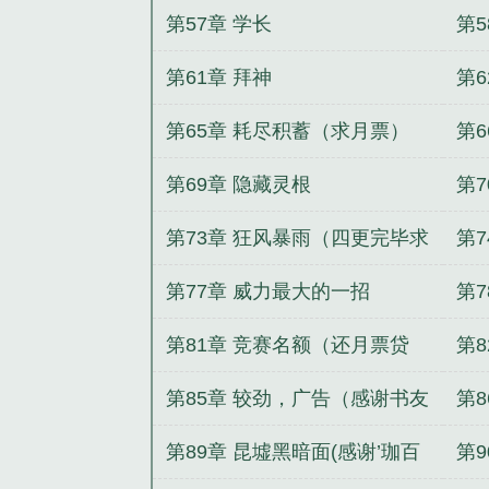
第57章 学长
第5
第61章 拜神
第
第65章 耗尽积蓄（求月票）
第6
第69章 隐藏灵根
第7
第73章 狂风暴雨（四更完毕求
第
月票）
第77章 威力最大的一招
第
第81章 竞赛名额（还月票贷
第
2）
佛
第85章 较劲，广告（感谢书友
第
20171123095745156盟主
月
第89章 昆墟黑暗面(感谢’珈百
第