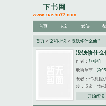
下书网
www.xiashu77.com
首页
玄幻
武侠
首页
>
玄幻小说
>
没钱修什么仙？
没钱修什么
作者：
熊狼狗
最新章节：
第9
老者：“你想报
袋，叹道：“好
着手机上的变化
开始阅读
力，以后急用的