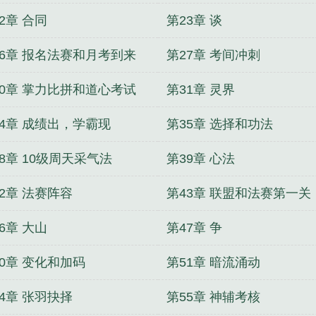
2章 合同
第23章 谈
26章 报名法赛和月考到来
第27章 考间冲刺
30章 掌力比拼和道心考试
第31章 灵界
34章 成绩出，学霸现
第35章 选择和功法
8章 10级周天采气法
第39章 心法
2章 法赛阵容
第43章 联盟和法赛第一关
6章 大山
第47章 争
50章 变化和加码
第51章 暗流涌动
4章 张羽抉择
第55章 神辅考核