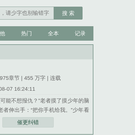
搜 索
他
热门
全本
记录
975章节 | 455 万字 | 连载
07 16:24:11
么可能不想报仇？”老者摸了摸少年的脑
老者伸出手：“把你手机给我。”少年看
笑：“好孩子，这是你在天庭的备用功
催更纠错
贷吗？我怕…...