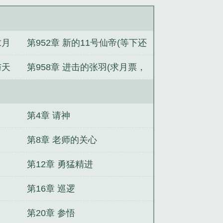
求月
第952章 新的11号仙帝(等下还
有一章)（
与天
第958章 进击的张羽(求月票，
赏的
今日两章共1.2w+)
第4章 请神
第8章 老师的关心
第12章 勇猛精进
第16章 巡逻
第20章 参悟