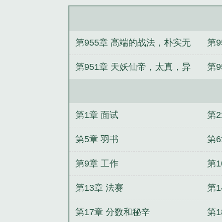
《没钱修什么仙
第955章 高端的战法，朴实无
第9
华
（6
第951章 天妖仙帝，太真，异
第
变陡生(求月票)
第1章 面试
第2
第5章 羽书
第6
第9章 工作
第
第13章 法赛
第
第17章 分数和秘辛
第