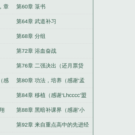
票）
，章
第60章 箓书
第64章 武道补习
第68章 分组
第72章 浴血奋战
第76章 二强决出（还月票贷
1）
（感
第80章 功法，培养（感谢‘孟
椰椰’盟主）
第84章 移植（感谢‘Lhcccc’盟
主）
翔
第88章 黑暗补课界（感谢’小
虎很困’盟主）
第92章 来自重点高中的先进经