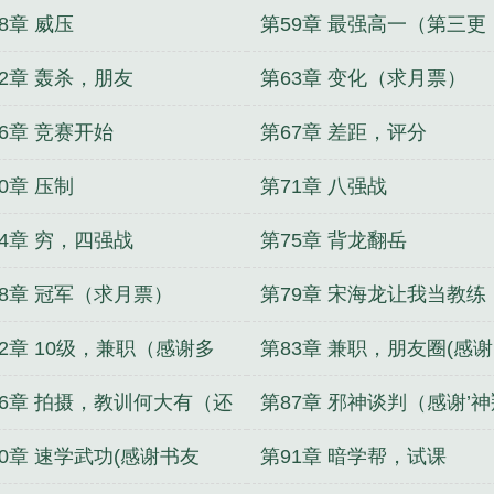
8章 威压
第59章 最强高一（第三更
节贷）
62章 轰杀，朋友
第63章 变化（求月票）
6章 竞赛开始
第67章 差距，评分
0章 压制
第71章 八强战
74章 穷，四强战
第75章 背龙翻岳
78章 冠军（求月票）
第79章 宋海龙让我当教练
谢‘与太郎’盟主）
82章 10级，兼职（感谢多
第83章 兼职，朋友圈(感谢
朗铭哥盟主）
Cruzer盟主)
86章 拍摄，教训何大有（还
第87章 邪神谈判（感谢’神
票贷3）
九苍盟主）
90章 速学武功(感谢书友
第91章 暗学帮，试课