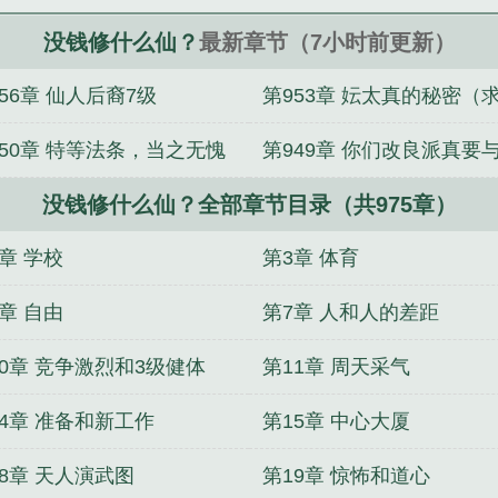
？》是熊狼狗精心创作的玄幻小说。
没钱修什么仙？
最新章节（7小时前更新）
56章 仙人后裔7级
第953章 妘太真的秘密（
700+，求月票）
票，今日共1.1w+）
950章 特等法条，当之无愧
第949章 你们改良派真要
没钱修什么仙？全部章节目录（共975章）
下人为敌？(感谢“折采”打
盟主)
章 学校
第3章 体育
章 自由
第7章 人和人的差距
10章 竞争激烈和3级健体
第11章 周天采气
14章 准备和新工作
第15章 中心大厦
18章 天人演武图
第19章 惊怖和道心