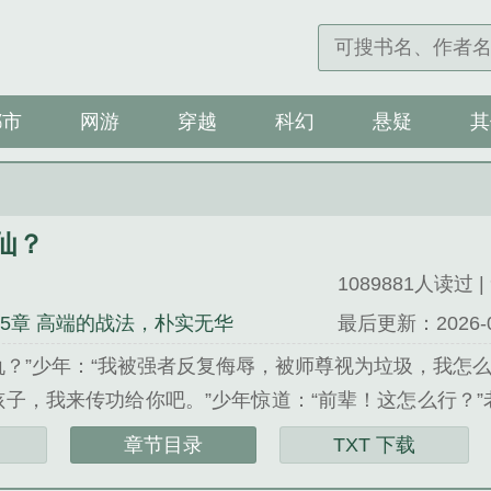
都市
网游
穿越
科幻
悬疑
其
仙？
1089881人读过 | 
55章 高端的战法，朴实无华
最后更新：2026-08-
仇？”少年：“我被强者反复侮辱，被师尊视为垃圾，我怎
孩子，我来传功给你吧。”少年惊道：“前辈！这怎么行？”
，震惊道：“前辈！这哪里来的百年功力？”老者微微一
章节目录
TXT 下载
时候随用随取，别再被人侮辱了。”少年皱眉：“这不是法力